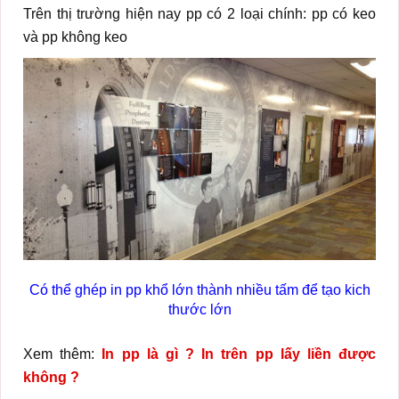
Trên thị trường hiện nay pp có 2 loại chính: pp có keo
và pp không keo
Có thể ghép in pp khổ lớn thành nhiều tấm để tạo kich
thước lớn
Xem thêm:
In pp là gì ? In trên pp lấy liền được
không ?