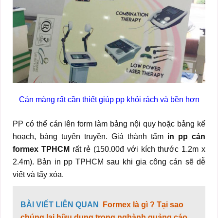
Cán màng rất cần thiết giúp pp khỏi rách và bền hơn
PP có thể cán lên form làm bảng nội quy hoặc bảng kế
hoạch, bảng tuyên truyền. Giá thành tấm
in pp cán
formex TPHCM
rất rẻ (150.00đ với kích thước 1.2m x
2.4m). Bản in pp TPHCM sau khi gia công cán sẽ dễ
viết và tẩy xóa.
BÀI VIẾT LIÊN QUAN
Formex là gì ? Tại sao
chúng lại hữu dụng trong nghành quảng cáo