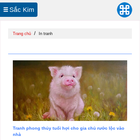
Sắc Kim
In UV Cuộn
/
Trang chủ
In tranh
In tranh
Tranh phong thủy tuổi hợi cho gia chủ rước lộc vào
nhà