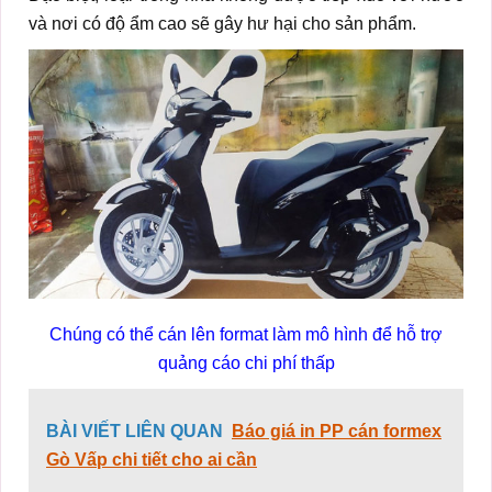
và nơi có độ ẩm cao sẽ gây hư hại cho sản phẩm.
Chúng có thể cán lên format làm mô hình để hỗ trợ
quảng cáo chi phí thấp
BÀI VIẾT LIÊN QUAN
Báo giá in PP cán formex
Gò Vấp chi tiết cho ai cần