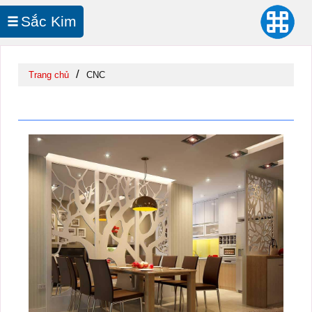
Sắc Kim
In UV Cuộn
/
Trang chủ
CNC
CNC