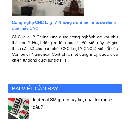
Công nghệ CNC là gì ? Những ưu điểm, nhược điểm
của máy CNC
CNC là gì ? Chúng ứng dụng trong nghành cơ khí như
thế nào ? Hoạt động ra làm sao ?. Bài viết này sẽ giải
thích cặn kẽ cho bạn nhé. CNC là gì ? CNC là viết tắt của
Computer Numerical Control là một dạng máy được điều
khiển tự động dưới sự trợ [...]
BÀI VIẾT GẦN ĐÂY
In decal 3M giá rẻ, uy tín, chất lượng ở
đâu?