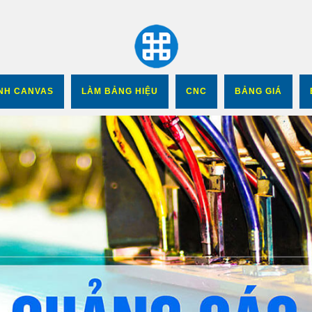
In UV Cuộn
ANH CANVAS
LÀM BẢNG HIỆU
CNC
BẢNG GIÁ