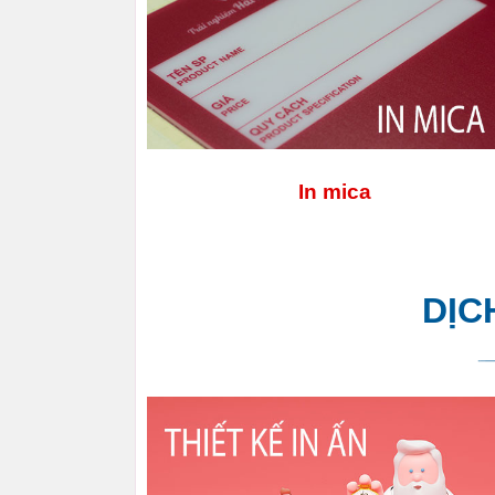
In mica
DỊC