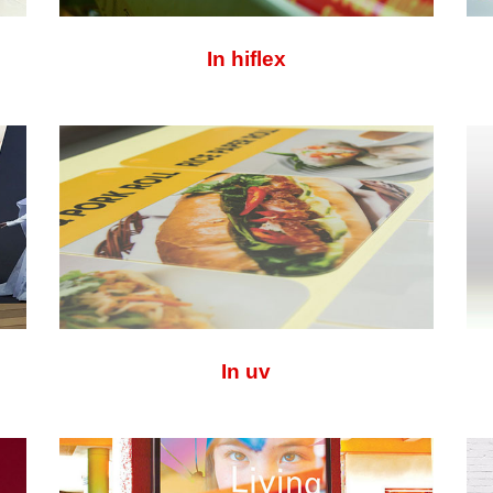
In hiflex
In uv