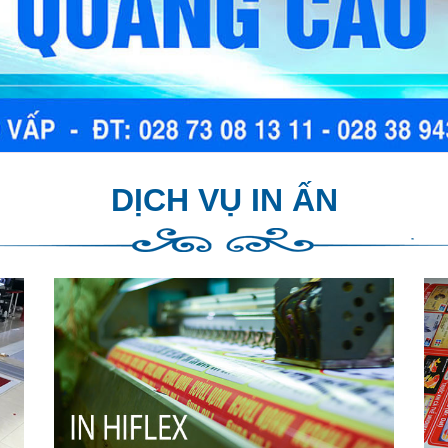
DỊCH VỤ IN ẤN