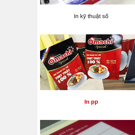
In kỹ thuật số
In pp