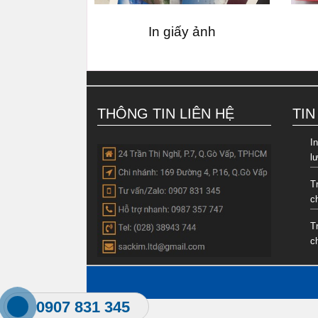
In giấy ảnh
THÔNG TIN LIÊN HỆ
TIN
In
l
T
c
T
c
0907 831 345