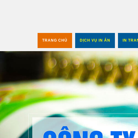
TRANG CHỦ
DỊCH VỤ IN ẤN
IN TR