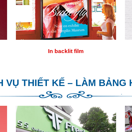
In backlit film
H VỤ THIẾT KẾ – LÀM BẢNG 