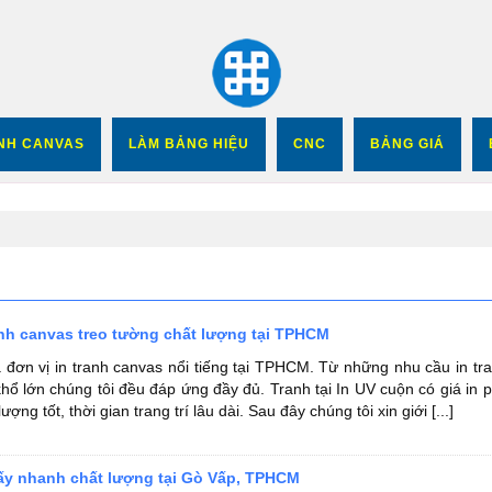
In UV Cuộn
ANH CANVAS
LÀM BẢNG HIỆU
CNC
BẢNG GIÁ
nh canvas treo tường chất lượng tại TPHCM
à đơn vị in tranh canvas nổi tiếng tại TPHCM. Từ những nhu cầu in tr
hổ lớn chúng tôi đều đáp ứng đầy đủ. Tranh tại In UV cuộn có giá in 
ượng tốt, thời gian trang trí lâu dài. Sau đây chúng tôi xin giới [...]
 lấy nhanh chất lượng tại Gò Vấp, TPHCM