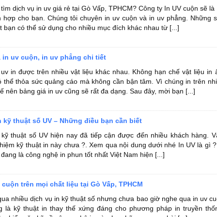
tìm dịch vụ in uv giá rẻ tại Gò Vấp, TPHCM? Công ty In UV cuộn sẽ là
h hợp cho bạn. Chúng tôi chuyên in uv cuộn và in uv phẳng. Những 
 bạn có thể sử dụng cho nhiều mục đích khác nhau từ [...]
in uv cuộn, in uv phẳng chi tiết
uv in được trên nhiều vật liệu khác nhau. Không hạn chế vật liệu in 
 thể thỏa sức quảng cáo mà không cần bận tâm. Vì chúng in trên nh
hế nên bảng giá in uv cũng sẽ rất đa dạng. Sau đây, mời bạn [...]
 kỹ thuật số UV – Những điều bạn cần biết
kỹ thuật số UV hiện nay đã tiếp cận được đến nhiều khách hàng. V
ghiệm kỹ thuật in này chưa ?. Xem qua nội dung dưới nhé In UV là gì ?
 đang là công nghệ in phun tốt nhất Việt Nam hiện [...]
v cuộn trên mọi chất liệu tại Gò Vấp, TPHCM
ua nhiều dịch vụ in kỹ thuật số nhưng chưa bao giờ nghe qua in uv c
g là kỹ thuật in thay thế xứng đáng cho phương pháp in truyền thố