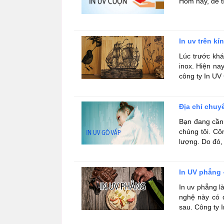
Hôm nay, để tì
In uv trên kí
Lúc trước khá
inox. Hiện nay
công ty In UV 
Địa chỉ chuy
Bạn đang cần 
chúng tôi. C
lượng. Do đó, 
In UV phẳng
In uv phẳng l
nghệ này có 
sau. Công ty 