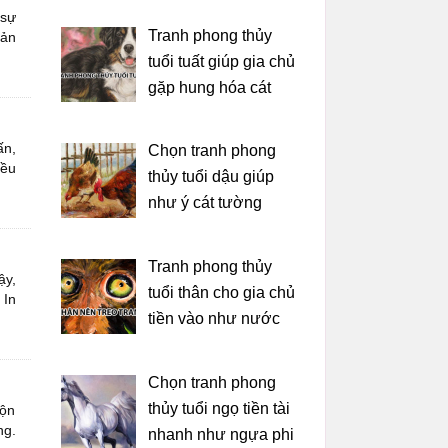
 sự
Tranh phong thủy
sản
tuổi tuất giúp gia chủ
gặp hung hóa cát
ấn,
Chọn tranh phong
iều
thủy tuổi dậu giúp
như ý cát tường
Tranh phong thủy
ậy,
tuổi thân cho gia chủ
 In
tiền vào như nước
Chọn tranh phong
thủy tuổi ngọ tiền tài
uộn
ng.
nhanh như ngựa phi