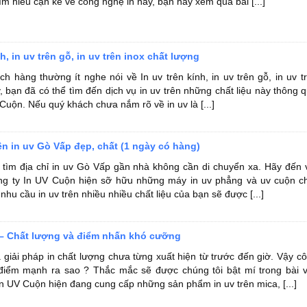
m hiểu cặn kẽ về công nghệ in này, bạn hãy xem qua bài [...]
nh, in uv trên gỗ, in uv trên inox chất lượng
ch hàng thường ít nghe nói về In uv trên kính, in uv trên gỗ, in uv t
, bạn đã có thể tìm đến dịch vụ in uv trên những chất liệu này thông 
Cuộn. Nếu quý khách chưa nắm rõ về in uv là [...]
ên in uv Gò Vấp đẹp, chất (1 ngày có hàng)
tìm địa chỉ in uv Gò Vấp gần nhà không cần di chuyển xa. Hãy đến 
ông ty In UV Cuộn hiện sỡ hữu những máy in uv phẳng và uv cuộn c
nhu cầu in uv trên nhiều nhiều chất liệu của bạn sẽ được [...]
 – Chất lượng và điểm nhấn khó cưỡng
à giải pháp in chất lượng chưa từng xuất hiện từ trước đến giờ. Vậy c
điểm mạnh ra sao ? Thắc mắc sẽ được chúng tôi bật mí trong bài v
In UV Cuộn hiện đang cung cấp những sản phẩm in uv trên mica, [...]