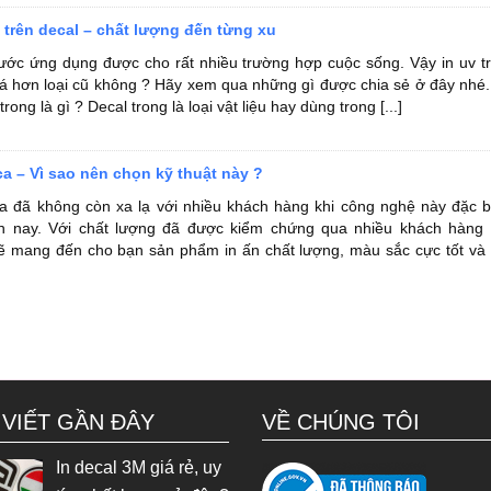
v trên decal – chất lượng đến từng xu
trước ứng dụng được cho rất nhiều trường hợp cuộc sống. Vậy in uv t
há hơn loại cũ không ? Hãy xem qua những gì được chia sẻ ở đây nhé.
rong là gì ? Decal trong là loại vật liệu hay dùng trong [...]
ca – Vì sao nên chọn kỹ thuật này ?
ca đã không còn xa lạ với nhiều khách hàng khi công nghệ này đặc b
iện nay. Với chất lượng đã được kiểm chứng qua nhiều khách hàng
sẽ mang đến cho bạn sản phẩm in ấn chất lượng, màu sắc cực tốt và
 VIẾT GẦN ĐÂY
VỀ CHÚNG TÔI
In decal 3M giá rẻ, uy