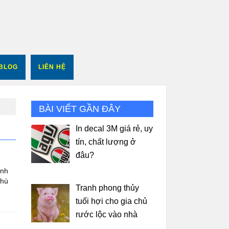
BLOG
LIÊN HỆ
BÀI VIẾT GẦN ĐÂY
In decal 3M giá rẻ, uy
tín, chất lượng ở
đâu?
anh
phù
Tranh phong thủy
tuổi hợi cho gia chủ
rước lộc vào nhà