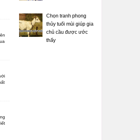
Chọn tranh phong
thủy tuổi mùi giúp gia
chủ cầu được ước
rên
thấy
qua
với
hất
ông
iết