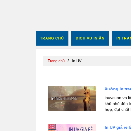
TRANG CHỦ
DỊCH VỤ IN ẤN
IN TR
/
Trang chủ
In UV
In UV
Xưởng in tra
inuvcuon.vn l
khổ nhỏ đến k
hợp, đạt chất l
In UV giá rẻ