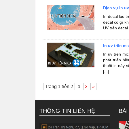
Dịch vụ in u
In decal lúc 
decal có gì k
UV trên decal t
In uv trên mi
In uv trên mi
phát triển h
thuật in này 
[...]
Trang 1 trên 2
1
2
»
THÔNG TIN LIÊN HỆ
BÀI