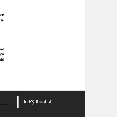
rên
 In
iệt
 Kỹ
 độ
In Kỹ thuật số