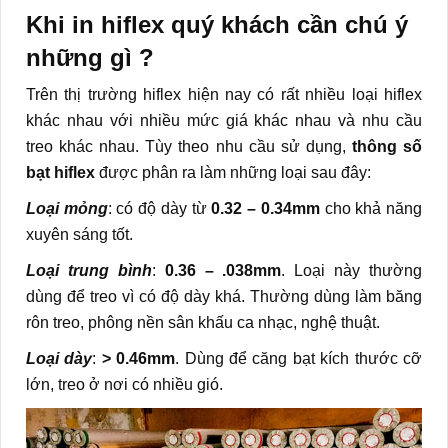
Khi in hiflex quý khách cần chú ý
những gì ?
Trên thị trường hiflex hiện nay có rất nhiều loại hiflex
khác nhau với nhiều mức giá khác nhau và nhu cầu
treo khác nhau. Tùy theo nhu cầu sử dụng,
thông số
bạt hiflex
được phân ra làm những loại sau đây:
Loại mỏng
: có độ dày từ
0.32 – 0.34mm
cho khả năng
xuyên sáng tốt.
Loại trung bình
:
0.36 – .038mm
. Loại này thường
dùng để treo vì có độ dày khá. Thường dùng làm băng
rôn treo, phông nền sân khấu ca nhạc, nghệ thuật.
Loại dày
:
> 0.46mm
. Dùng để căng bạt kích thước cỡ
lớn, treo ở nơi có nhiều gió.