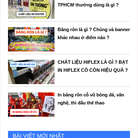
TPHCM thường dùng là gì ?
Băng rôn là gì ? Chúng và banner
khác nhau ở điểm nào ?
CHẤT LIỆU HIFLEX LÀ GÌ ? BẠT
IN HIFLEX CÓ CÒN HIỆU QUẢ ?
In băng rôn cỗ vũ bóng đá, văn
nghệ, thi đấu thể thao
BÀI VIẾT MỚI NHẤT