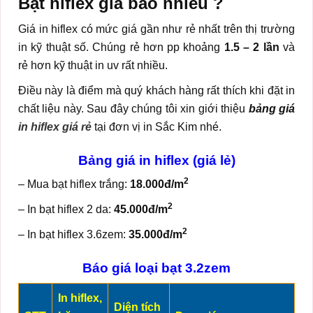
Bạt hiflex giá bao nhiêu ?
Giá in hiflex có mức giá gần như rẻ nhất trên thị trường
in kỹ thuật số. Chúng rẻ hơn pp khoảng
1.5 – 2 lần
và
rẻ hơn kỹ thuật in uv rất nhiều.
Điều này là điểm mà quý khách hàng rất thích khi đặt in
chất liệu này. Sau đây chúng tôi xin giới thiệu
bảng giá
in hiflex giá rẻ
tại đơn vị in Sắc Kim nhé.
Bảng giá in hiflex (giá lẻ)
2
– Mua bạt hiflex trắng:
18.000đ/m
2
– In bạt hiflex 2 da:
45.000đ/m
2
– In bạt hiflex 3.6zem:
35.000đ/m
Báo giá loại bạt 3.2zem
In hiflex,
Diện tích