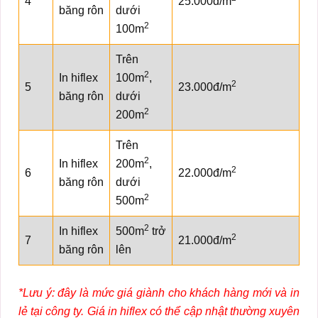
4
25.000đ/m
băng rôn
dưới
2
100m
Trên
2
In hiflex
100m
,
2
5
23.000đ/m
băng rôn
dưới
2
200m
Trên
2
In hiflex
200m
,
2
6
22.000đ/m
băng rôn
dưới
2
500m
2
In hiflex
500m
trở
2
7
21.000đ/m
băng rôn
lên
*Lưu ý: đây là mức giá giành cho khách hàng mới và in
lẻ tại công ty. Giá in hiflex có thể cập nhật thường xuyên