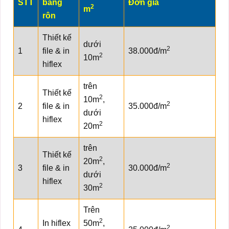
STT
băng
Đơn giá
2
m
rôn
Thiết kế
dưới
2
1
file & in
38.000đ/m
2
10m
hiflex
trên
Thiết kế
2
10m
,
2
2
file & in
35.000đ/m
dưới
hiflex
2
20m
trên
Thiết kế
2
20m
,
2
3
file & in
30.000đ/m
dưới
hiflex
2
30m
Trên
2
In hiflex
50m
,
2