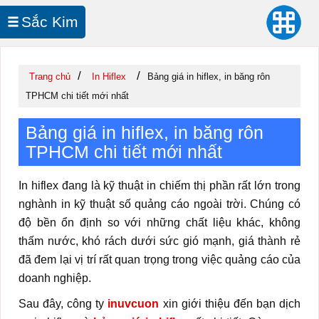
Sắc Kim
In UV Cuộn
/
/
Trang chủ
In Hiflex
Bảng giá in hiflex, in băng rôn
TPHCM chi tiết mới nhất
Bảng giá in hiflex, in băng rôn
TPHCM chi tiết mới nhất
In hiflex đang là kỹ thuật in chiếm thị phần rất lớn trong
nghành in kỹ thuật số quảng cáo ngoài trời. Chúng có
độ bền ổn định so với những chất liệu khác, không
thấm nước, khó rách dưới sức gió mạnh, giá thành rẻ
đã đem lại vị trí rất quan trọng trong việc quảng cáo của
doanh nghiệp.
Sau đây, công ty
inuvcuon
xin giới thiệu đến bạn dịch