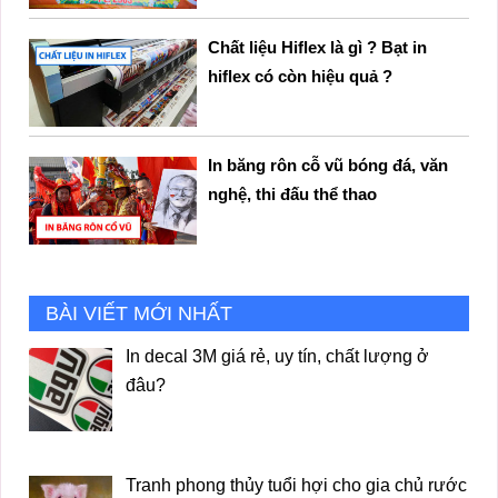
Chất liệu Hiflex là gì ? Bạt in
hiflex có còn hiệu quả ?
In băng rôn cỗ vũ bóng đá, văn
nghệ, thi đấu thể thao
BÀI VIẾT MỚI NHẤT
In decal 3M giá rẻ, uy tín, chất lượng ở
đâu?
Tranh phong thủy tuổi hợi cho gia chủ rước