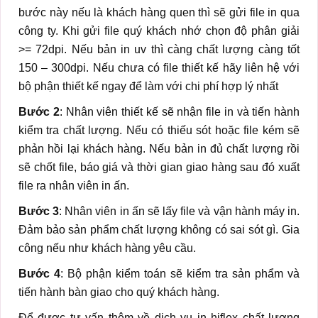
bước này nếu là khách hàng quen thì sẽ gửi file in qua
công ty. Khi gửi file quý khách nhớ chọn độ phân giải
>= 72dpi. Nếu bản in uv thì càng chất lượng càng tốt
150 – 300dpi. Nếu chưa có file thiết kế hãy liên hệ với
bộ phận thiết kế ngay để làm với chi phí hợp lý nhất
Bước 2
: Nhân viên thiết kế sẽ nhận file in và tiến hành
kiểm tra chất lượng. Nếu có thiếu sót hoặc file kém sẽ
phản hồi lại khách hàng. Nếu bản in đủ chất lượng rồi
sẽ chốt file, báo giá và thời gian giao hàng sau đó xuất
file ra nhân viên in ấn.
Bước 3
: Nhân viên in ấn sẽ lấy file và vận hành máy in.
Đảm bảo sản phẩm chất lượng không có sai sót gì. Gia
công nếu như khách hàng yêu cầu.
Bước 4
: Bộ phận kiểm toán sẽ kiểm tra sản phẩm và
tiến hành bàn giao cho quý khách hàng.
Để được tư vấn thêm về dịch vụ in hiflex chất lượng