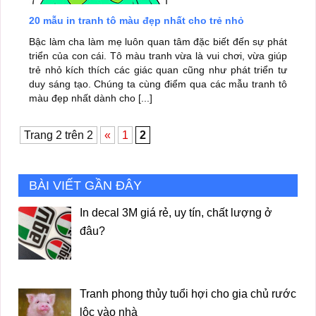
20 mẫu in tranh tô màu đẹp nhất cho trẻ nhỏ
Bậc làm cha làm mẹ luôn quan tâm đặc biết đến sự phát
triển của con cái. Tô màu tranh vừa là vui chơi, vừa giúp
trẻ nhỏ kích thích các giác quan cũng như phát triển tư
duy sáng tạo. Chúng ta cùng điểm qua các mẫu tranh tô
màu đẹp nhất dành cho [...]
Trang 2 trên 2
«
1
2
BÀI VIẾT GẦN ĐÂY
In decal 3M giá rẻ, uy tín, chất lượng ở
đâu?
Tranh phong thủy tuổi hợi cho gia chủ rước
lộc vào nhà